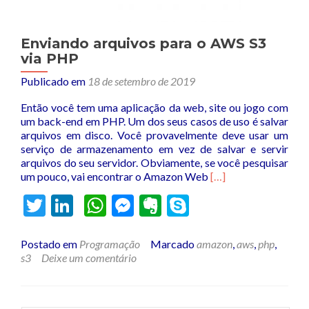
Enviando arquivos para o AWS S3
via PHP
Publicado em
18 de setembro de 2019
Então você tem uma aplicação da web, site ou jogo com
um back-end em PHP. Um dos seus casos de uso é salvar
arquivos em disco. Você provavelmente deve usar um
serviço de armazenamento em vez de salvar e servir
arquivos do seu servidor. Obviamente, se você pesquisar
Leia
um pouco, vai encontrar o Amazon Web
[…]
mais
Twitter
LinkedIn
WhatsApp
Messenger
Evernote
Skype
sobreEnviando
arquivos
para
Postado em
Programação
Marcado
amazon
,
aws
,
php
,
o
s3
Deixe um comentário
AWS
S3
via
PHP