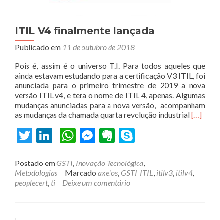
ITIL V4 finalmente lançada
Publicado em
11 de outubro de 2018
Pois é, assim é o universo T.I. Para todos aqueles que
ainda estavam estudando para a certificação V3 ITIL, foi
anunciada para o primeiro trimestre de 2019 a nova
versão ITIL v4, e tera o nome de ITIL 4, apenas. Algumas
mudanças anunciadas para a nova versão, acompanham
Leia
as mudanças da chamada quarta revolução industrial
[…]
mais
Twitter
LinkedIn
WhatsApp
Messenger
Evernote
Skype
sobreIT
V4
finalmen
Postado em
GSTI
,
Inovação Tecnológica
,
lançada
Metodologias
Marcado
axelos
,
GSTI
,
ITIL
,
itilv3
,
itilv4
,
peoplecert
,
ti
Deixe um comentário